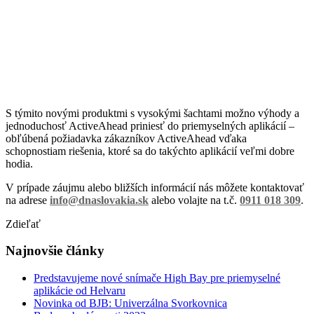
S týmito novými produktmi s vysokými šachtami možno výhody a
jednoduchosť ActiveAhead priniesť do priemyselných aplikácií –
obľúbená požiadavka zákazníkov ActiveAhead vďaka
schopnostiam riešenia, ktoré sa do takýchto aplikácií veľmi dobre
hodia.
V prípade záujmu alebo bližších informácií nás môžete kontaktovať
na adrese
info@dnaslovakia.sk
alebo volajte na t.č.
0911 018 309
.
Zdieľať
Najnovšie články
Predstavujeme nové snímače High Bay pre priemyselné
aplikácie od Helvaru
Novinka od BJB: Univerzálna Svorkovnica