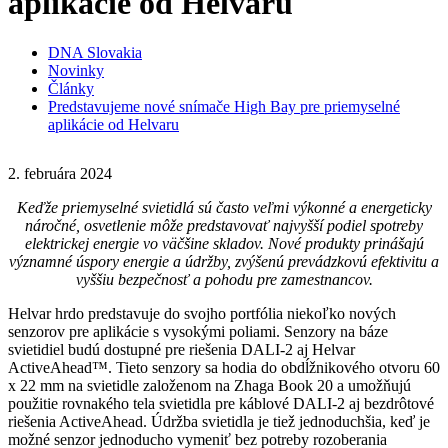
aplikácie od Helvaru
DNA Slovakia
Novinky
Články
Predstavujeme nové snímače High Bay pre priemyselné
aplikácie od Helvaru
2. februára 2024
Keďže priemyselné svietidlá sú často veľmi výkonné a energeticky
náročné, osvetlenie môže predstavovať najvyšší podiel spotreby
elektrickej energie vo väčšine skladov. Nové produkty prinášajú
významné úspory energie a údržby, zvýšenú prevádzkovú efektivitu a
vyššiu bezpečnosť a pohodu pre zamestnancov.
Helvar hrdo predstavuje do svojho portfólia niekoľko nových
senzorov pre aplikácie s vysokými poliami. Senzory na báze
svietidiel budú dostupné pre riešenia DALI-2 aj Helvar
ActiveAhead™. Tieto senzory sa hodia do obdĺžnikového otvoru 60
x 22 mm na svietidle založenom na Zhaga Book 20 a umožňujú
použitie rovnakého tela svietidla pre káblové DALI-2 aj bezdrôtové
riešenia ActiveAhead. Údržba svietidla je tiež jednoduchšia, keď je
možné senzor jednoducho vymeniť bez potreby rozoberania