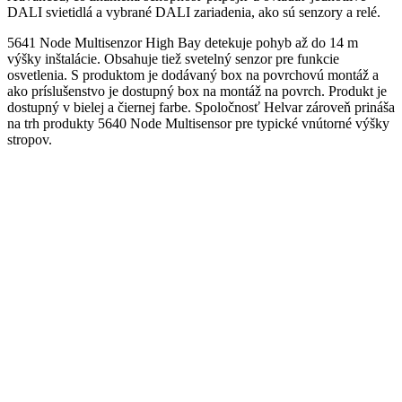
DALI svietidlá a vybrané DALI zariadenia, ako sú senzory a relé.
5641 Node Multisenzor High Bay detekuje pohyb až do 14 m
výšky inštalácie. Obsahuje tiež svetelný senzor pre funkcie
osvetlenia. S produktom je dodávaný box na povrchovú montáž a
ako príslušenstvo je dostupný box na montáž na povrch. Produkt je
dostupný v bielej a čiernej farbe. Spoločnosť Helvar zároveň prináša
na trh produkty 5640 Node Multisensor pre typické vnútorné výšky
stropov.