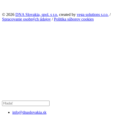
© 2026
DNA Slovakia, spol. s r.o.
created by
vega solutions s.r.o.
/
Spracovanie osobných údajov
/
Politika súborov cookies
info@dnaslovakia.sk