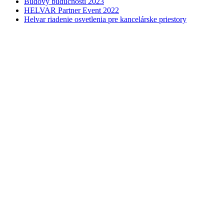
Budovy budúcnosti 2023
HELVAR Partner Event 2022
Helvar riadenie osvetlenia pre kancelárske priestory