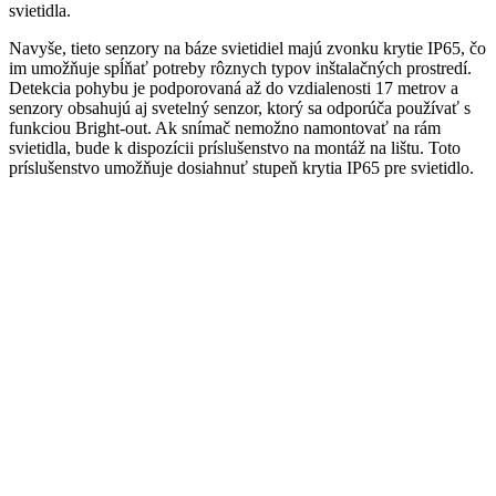
svietidla.
Navyše, tieto senzory na báze svietidiel majú zvonku krytie IP65, čo
im umožňuje spĺňať potreby rôznych typov inštalačných prostredí.
Detekcia pohybu je podporovaná až do vzdialenosti 17 metrov a
senzory obsahujú aj svetelný senzor, ktorý sa odporúča používať s
funkciou Bright-out. Ak snímač nemožno namontovať na rám
svietidla, bude k dispozícii príslušenstvo na montáž na lištu. Toto
príslušenstvo umožňuje dosiahnuť stupeň krytia IP65 pre svietidlo.