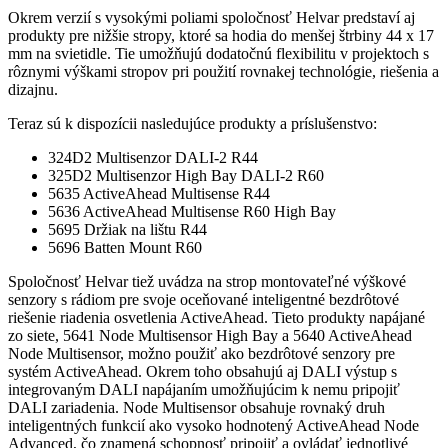
Okrem verzií s vysokými poliami spoločnosť Helvar predstaví aj
produkty pre nižšie stropy, ktoré sa hodia do menšej štrbiny 44 x 17
mm na svietidle. Tie umožňujú dodatočnú flexibilitu v projektoch s
rôznymi výškami stropov pri použití rovnakej technológie, riešenia a
dizajnu.
Teraz sú k dispozícii nasledujúce produkty a príslušenstvo:
324D2 Multisenzor DALI-2 R44
325D2 Multisenzor High Bay DALI-2 R60
5635 ActiveAhead Multisense R44
5636 ActiveAhead Multisense R60 High Bay
5695 Držiak na lištu R44
5696 Batten Mount R60
Spoločnosť Helvar tiež uvádza na strop montovateľné výškové
senzory s rádiom pre svoje oceňované inteligentné bezdrôtové
riešenie riadenia osvetlenia ActiveAhead. Tieto produkty napájané
zo siete, 5641 Node Multisensor High Bay a 5640 ActiveAhead
Node Multisensor, možno použiť ako bezdrôtové senzory pre
systém ActiveAhead. Okrem toho obsahujú aj DALI výstup s
integrovaným DALI napájaním umožňujúcim k nemu pripojiť
DALI zariadenia. Node Multisensor obsahuje rovnaký druh
inteligentných funkcií ako vysoko hodnotený ActiveAhead Node
Advanced, čo znamená schopnosť pripojiť a ovládať jednotlivé