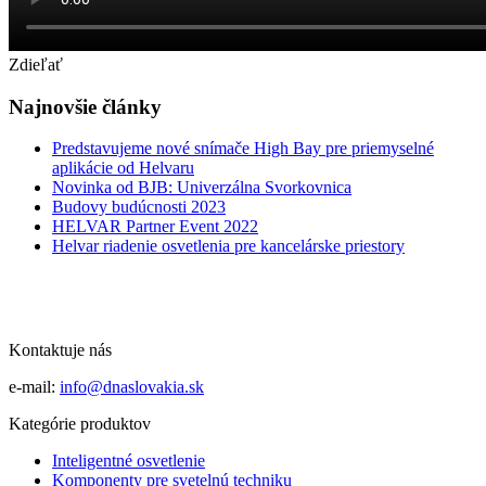
Zdieľať
Najnovšie články
Predstavujeme nové snímače High Bay pre priemyselné
aplikácie od Helvaru
Novinka od BJB: Univerzálna Svorkovnica
Budovy budúcnosti 2023
HELVAR Partner Event 2022
Helvar riadenie osvetlenia pre kancelárske priestory
Kontaktuje nás
e-mail:
info@dnaslovakia.sk
Kategórie produktov
Inteligentné osvetlenie
Komponenty pre svetelnú techniku