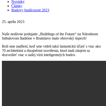
Novinky
Články
Budovy budúcnosti 2023
25. apríla 2023
Naše nedávne podujatie „Buildings of the Future“ na Národnom
futbalovom štadióne v Bratislave malo obrovský úspech!
Boli sme nadšení, keď sme videli takú fantastickú účasť s viac ako
70 architektmi a dizajnérmi osvetlenia, ktorí mali záujem sa
dozvedieť viac o našej vízii inteligentných budov.