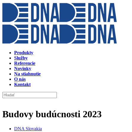
Produkty
Služby
Referencie
Novinky
Na stiahnutie
O nás
Kontakt
Budovy budúcnosti 2023
DNA Slovakia