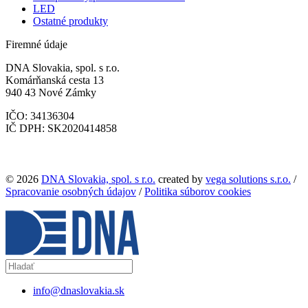
LED
Ostatné produkty
Firemné údaje
DNA Slovakia, spol. s r.o.
Komárňanská cesta 13
940 43 Nové Zámky
IČO: 34136304
IČ DPH: SK2020414858
© 2026
DNA Slovakia, spol. s r.o.
created by
vega solutions s.r.o.
/
Spracovanie osobných údajov
/
Politika súborov cookies
info@dnaslovakia.sk