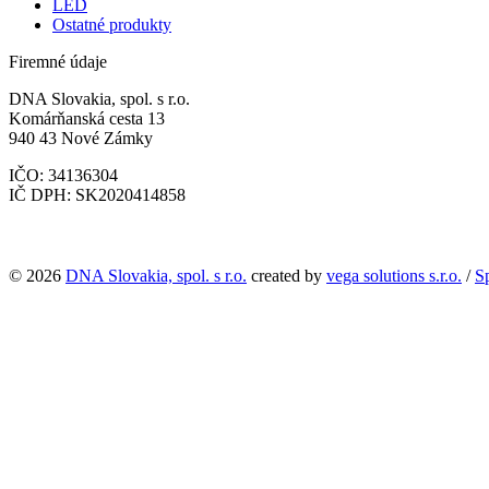
LED
Ostatné produkty
Firemné údaje
DNA Slovakia, spol. s r.o.
Komárňanská cesta 13
940 43 Nové Zámky
IČO: 34136304
IČ DPH: SK2020414858
© 2026
DNA Slovakia, spol. s r.o.
created by
vega solutions s.r.o.
/
S